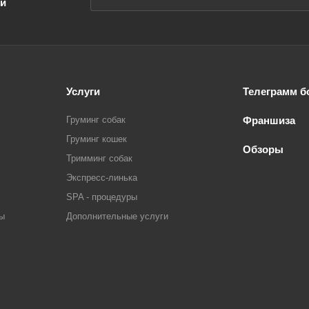
ии
Услуги
Телеграмм б
Груминг собак
Франшиза
Груминг кошек
Обзоры
Тримминг собак
Экспресс-линька
SPA - процедуры
ры
Дополнительные услуги