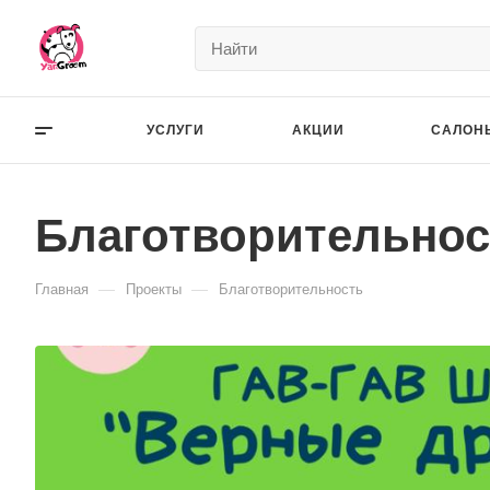
УСЛУГИ
АКЦИИ
САЛОН
Благотворительнос
—
—
Главная
Проекты
Благотворительность