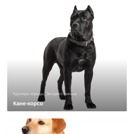
Крупные породы, Экспресс-линька
Кане-корсо