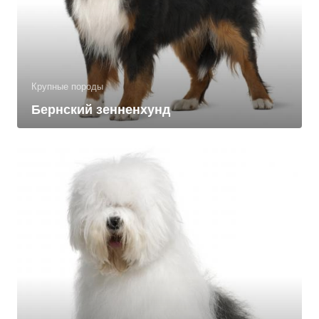
Крупные породы
Бернский зенненхунд