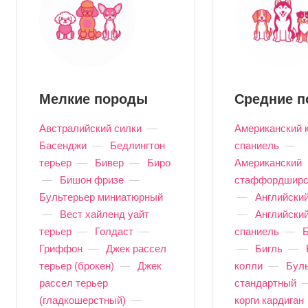
Мелкие породы
Средние 
Австралийский силки
—
Американский 
Басенджи
—
Бедлингтон
спаниель
—
терьер
—
Бивер
—
Биро
Американский
—
Бишон фризе
—
стаффордширс
Бультерьер миниатюрный
—
Английски
—
Вест хайленд уайт
—
Английский
терьер
—
Голдаст
—
спаниель
—
Гриффон
—
Джек рассел
—
Бигль
—
терьер (брокен)
—
Джек
колли
—
Бул
рассел терьер
стандартный
(гладкошерстный)
—
корги кардиган