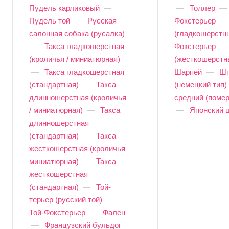
Пудель карликовый
—
—
Толлер
—
Пудель той
—
Русская
Фокстерьер
салонная собака (русалка)
(гладкошерстн
—
Такса гладкошерстная
Фокстерьер
(кроличья / миниатюрная)
(жесткошерстн
—
Такса гладкошерстная
Шарпей
—
Шп
(стандартная)
—
Такса
(немецкий тип)
длинношерстная (кроличья
средний (помер
/ миниатюрная)
—
Такса
—
Японский 
длинношерстная
(стандартная)
—
Такса
жесткошерстная (кроличья
миниатюрная)
—
Такса
жесткошерстная
(стандартная)
—
Той-
терьер (русский той)
—
Той-Фокстерьер
—
Фален
—
Французский бульдог