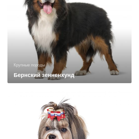
Крупные породы
Бернский зенненхунд