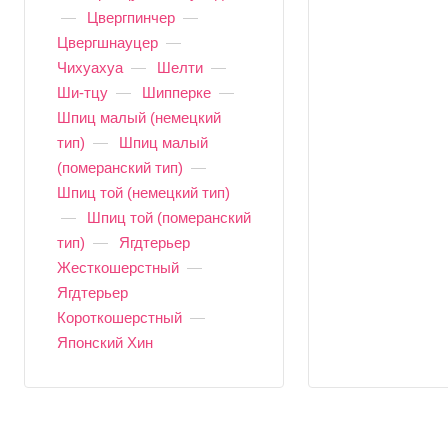
—
Цвергпинчер
—
Цвергшнауцер
—
Чихуахуа
—
Шелти
—
Ши-тцу
—
Шипперке
—
Шпиц малый (немецкий
тип)
—
Шпиц малый
(померанский тип)
—
Шпиц той (немецкий тип)
—
Шпиц той (померанский
тип)
—
Ягдтерьер
Жесткошерстный
—
Ягдтерьер
Короткошерстный
—
Японский Хин