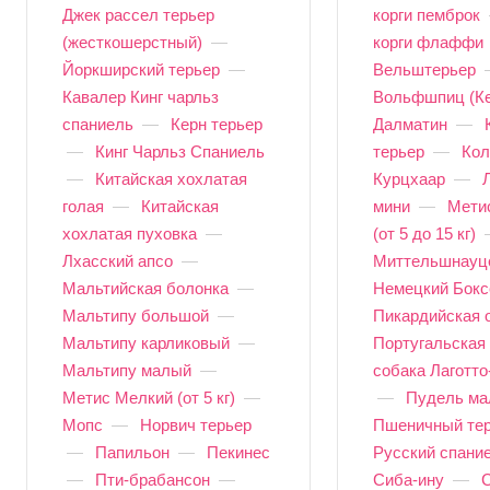
Джек рассел терьер
корги пемброк
(жесткошерстный)
—
корги флаффи
Йоркширский терьер
—
Вельштерьер
Кавалер Кинг чарльз
Вольфшпиц (Ке
спаниель
—
Керн терьер
Далматин
—
—
Кинг Чарльз Спаниель
терьер
—
Кол
—
Китайская хохлатая
Курцхаар
—
голая
—
Китайская
мини
—
Мети
хохлатая пуховка
—
(от 5 до 15 кг)
Лхасский апсо
—
Миттельшнауц
Мальтийская болонка
—
Немецкий Бокс
Мальтипу большой
—
Пикардийская 
Мальтипу карликовый
—
Португальская
Мальтипу малый
—
собака Лаготт
Метис Мелкий (от 5 кг)
—
—
Пудель м
Мопс
—
Норвич терьер
Пшеничный те
—
Папильон
—
Пекинес
Русский спани
—
Пти-брабансон
—
Сиба-ину
—
С